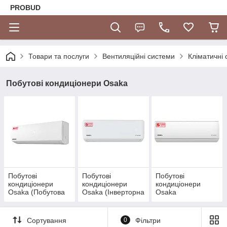
PROBUD
Товари та послуги
Вентиляційні системи
Кліматичні
Побутові кондиціонери Osaka
Побутові
Побутові
Побутові
кондиціонери
кондиціонери
кондиціонери
Osaka (Побутова
Osaka (Інверторна
Osaka
серія Elite)
серія Elite R32)
(Низькотемперату
рна серія Power
Pro Dc Inverter +
Сортування
0
Фільтри
Wi-Fi)