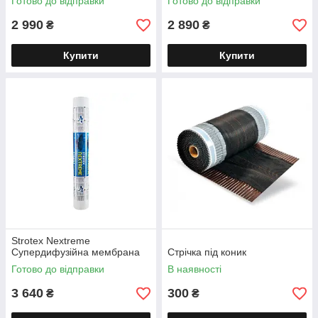
Готово до відправки
Готово до відправки
2 990
2 890
₴
₴
Купити
Купити
Strotex Nextreme
Супердифузійна мембрана
Стрічка під коник
Готово до відправки
В наявності
3 640
300
₴
₴