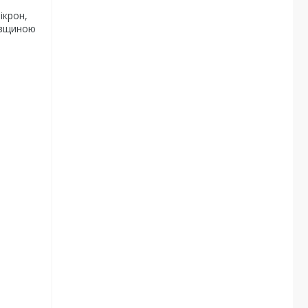
ікрон,
овщиною