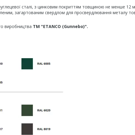
вуглецевої сталі, з цинковим покриттям товщиною не менше 12 м
иленим, загартованим свердлом для просвердлювання металу т
ого виробництва
ТМ "ETANCO (Gunnebo)".