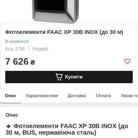
Фотоелементи FAAC XP 30B INOX (до 30 м)
В наявності
Код: 1756
Роздріб
7 626
₴
Купити
Опис
Характеристики
Доставка
Оплата
Умови п
Опис
🔹
Фотоелементи FAAC XP 30B INOX (до
30 м, BUS, нержавіюча сталь)