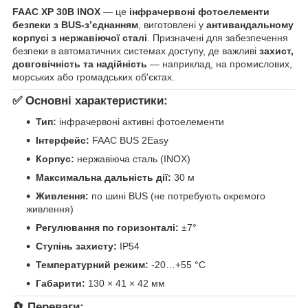
FAAC XP 30B INOX
— це
інфрачервоні фотоелементи
безпеки з BUS-з’єднанням
, виготовлені у
антивандальному
корпусі з нержавіючої сталі
. Призначені для забезпечення
безпеки в автоматичних системах доступу, де важливі
захист,
довговічність та надійність
— наприклад, на промислових,
морських або громадських об'єктах.
✅ Основні характеристики:
Тип:
інфрачервоні активні фотоелементи
Інтерфейс:
FAAC BUS 2Easy
Корпус:
нержавіюча сталь (INOX)
Максимальна дальність дії:
30 м
Живлення:
по шині BUS (не потребують окремого
живлення)
Регулювання по горизонталі:
±7°
Ступінь захисту:
IP54
Температурний режим:
-20…+55 °C
Габарити:
130 × 41 × 42 мм
🔄 Переваги: