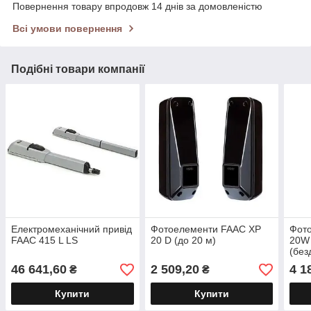
Повернення товару впродовж 14 днів за домовленістю
Всі умови повернення
Подібні товари компанії
Електромеханічний привід
Фотоелементи FAAC XP
Фот
FAAC 415 L LS
20 D (до 20 м)
20W
(без
46 641,60
2 509,20
4 1
₴
₴
Купити
Купити