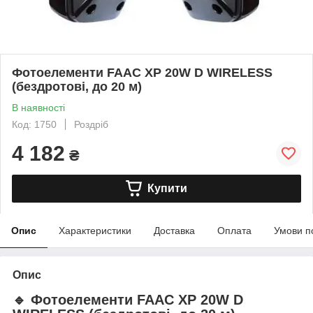
Фотоелементи FAAC XP 20W D WIRELESS
(бездротові, до 20 м)
В наявності
Код: 1750
Роздріб
4 182
₴
Купити
Опис
Характеристики
Доставка
Оплата
Умови п
Опис
🔹
Фотоелементи FAAC XP 20W D