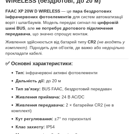
WIRELESS (бездротові, до 20 м)
FAAC XP 20W D WIRELESS
— це
пара бездротових
інфрачервоних фотоелементів
для систем автоматизації
воріт і шлагбаумів. Модель передає сигнал по
цифровій
шині BUS
, але
не потребує дротового підключення
передавача
, що значно спрощує монтаж.
Живлення здійснюється від батарей типу
CR2
(не входять у
комплект)
. Підходить для об'єктів, де важко або недоцільно
прокладати кабелі.
✅ Основні характеристики:
Тип:
інфрачервоні активні фотоелементи
Дальність дії:
до 20 м
Тип зв’язку:
BUS FAAC, бездротовий передавач
Живлення приймача:
24 В AC/DC
Живлення передавача:
2 × батарейки CR2 (не в
комплекті)
Кут регулювання:
±7° по горизонталі
Клас захисту:
IP54