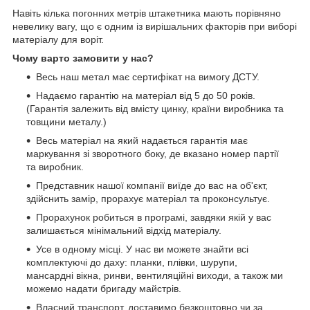
Навіть кілька погонних метрів штакетника мають порівняно
невелику вагу, що є одним із вирішальних факторів при виборі
матеріалу для воріт.
Чому варто замовити у нас?
Весь наш метал має сертифікат на вимогу ДСТУ.
Надаємо гарантію на матеріал від 5 до 50 років.
(Гарантія залежить від вмісту цинку, країни виробника та
товщини металу.)
Весь матеріал на який надається гарантія має
маркування зі зворотного боку, де вказано номер партії
та виробник.
Представник нашої компанії виїде до вас на об'єкт,
здійснить замір, прорахує матеріал та проконсультує.
Прорахунок робиться в програмі, завдяки якій у вас
залишається мінімальний відхід матеріалу.
Усе в одному місці. У нас ви можете знайти всі
комплектуючі до даху: планки, плівки, шурупи,
мансардні вікна, ринви, вентиляційні виходи, а також ми
можемо надати бригаду майстрів.
Власний транспорт, доставимо безкоштовно чи за