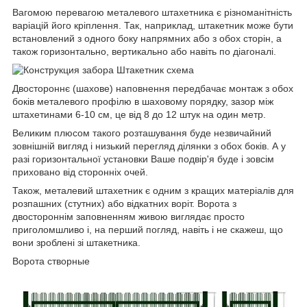
Вагомою перевагою металевого штахетника є різноманітність
варіацій його кріплення. Так, наприклад, штакетник може бути
встановлений з одного боку напрямних або з обох сторін, а
також горизонтально, вертикально або навіть по діагоналі.
Двостороннє (шахове) наповнення передбачає монтаж з обох
боків металевого профілю в шаховому порядку, зазор між
штахетинами 6-10 см, це від 8 до 12 штук на один метр.
Великим плюсом такого розташування буде незвичайний
зовнішній вигляд і низький перегляд ділянки з обох боків. А у
разі горизонтальної установки Ваше подвір'я буде і зовсім
приховано від сторонніх очей.
Також, металевий штахетник є одним з кращих матеріалів для
розпашних (стутних) або відкатних воріт. Ворота з
двостороннім заповненням живою виглядає просто
приголомшливо і, на перший погляд, навіть і не скажеш, що
вони зроблені зі штакетника.
Ворота створные