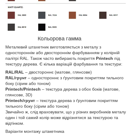
Кольорова гамма
Металевий штахетник виготовляється з металу з
одностороннім або двостороннім фарбуванням у колірній
палітрі RAL. Також часто вибирають покриття
Printech
під
текстуру дерева. Є кілька варіацій фарбування та текстури:
RAL/RAL
– двостороннє (матове, глянсове)
RAL/грунт
– одностороннє з ґрунтовим покриттям тильного
боку (сірим або тоном)
Printech/Printech
– текстура дерева з обох боків (матове,
глянсове, 3D)
Printech/грунт
– текстура дерева з ґрунтовим покриттям
тильного боку (сірим або тоном)
Звичайно ж, слід враховувати, що у різних виробників металу
один і той самий колір може відрізнятися за текстурою та
відтінком.
Варіанти монтажу штакетника