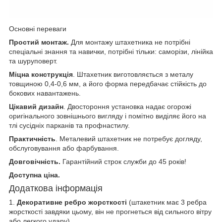
Основні переваги
Простий монтаж.
Для монтажу штахетника не потрібні
спеціальні знання та навички, потрібні тільки: саморізи, лінійка
та шуруповерт.
Міцна конструкція
. Штахетник виготовляється з металу
товщиною 0,4-0,6 мм, а його форма передбачає стійкість до
бокових навантажень.
Цікавий дизайн
. Двостороння установка надає огорожі
оригінального зовнішнього вигляду і помітно виділяє його на
тлі сусідніх парканів та профнастилу.
Практичність
. Металевий штахетник не потребує догляду,
обслуговування або фарбування.
Довговічність.
Гарантійний строк служби до 45 років!
Доступна ціна.
Додаткова інформація
1.
Декоративне ребро жорсткості
(штакетник має 3 ребра
жорсткості завдяки цьому, він не прогнеться від сильного вітру
або легкого удару)