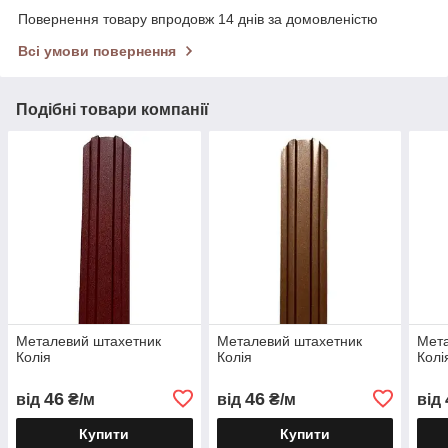
Повернення товару впродовж 14 днів за домовленістю
Всі умови повернення
Подібні товари компанії
Металевий штахетник
Металевий штахетник
Мета
Колія
Колія
Колі
46
46
від
₴/м
від
₴/м
від
Купити
Купити