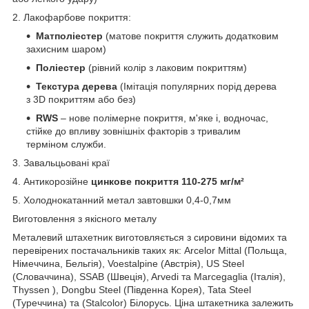
2. Лакофарбове покриття:
Матполіестер
(матове покриття служить додатковим
захисним шаром)
Поліестер
(рівний колір з лаковим покриттям)
Текстура дерева
(Імітація популярних порід дерева
з 3D покриттям або без)
RWS
– нове полімерне покриття, м'яке і, водночас,
стійке до впливу зовнішніх факторів з тривалим
терміном служби.
3. Завальцьовані краї
4. Антикорозійне
цинкове покриття 110-275 мг/м²
5. Холоднокатанний метал завтовшки 0,4-0,7мм
Виготовлення з якісного металу
Металевий штахетник виготовляється з сировини відомих та
перевірених постачальників таких як: Arcelor Mittal (Польща,
Німеччина, Бельгія), Voestalpine (Австрія), US Steel
(Словаччина), SSAB (Швеція), Arvedi та Marcegaglia (Італія),
Thyssen ), Dongbu Steel (Південна Корея), Tata Steel
(Туреччина) та (Stalcolor) Білорусь. Ціна штакетника залежить