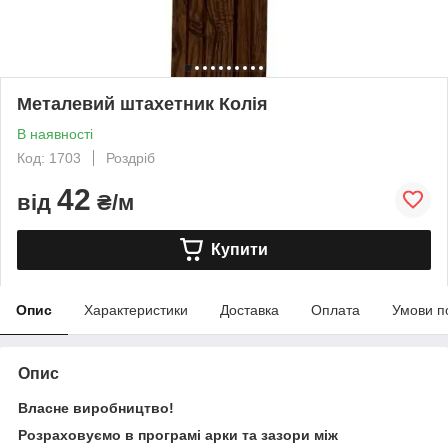
Металевий штахетник Колія
В наявності
Код: 1703
Роздріб
42
від
₴/м
Купити
Опис
Характеристики
Доставка
Оплата
Умови п
Опис
Власне виробництво!
Розраховуємо в програмі арки та зазори між