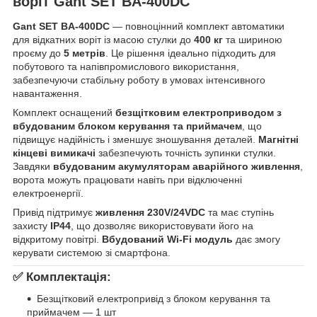
воріт Gant SET BA-400DC
Gant SET BA-400DC
— повноцінний комплект автоматики
для відкатних воріт із масою стулки до
400 кг
та шириною
проєму до
5 метрів
. Це рішення ідеально підходить для
побутового та напівпромислового використання,
забезпечуючи стабільну роботу в умовах інтенсивного
навантаження.
Комплект оснащений
безщітковим електроприводом з
вбудованим блоком керування та приймачем
, що
підвищує надійність і зменшує зношування деталей.
Магнітні
кінцеві вимикачі
забезпечують точність зупинки стулки.
Завдяки
вбудованим акумуляторам аварійного живлення
,
ворота можуть працювати навіть при відключенні
електроенергії.
Привід підтримує
живлення 230V/24VDC
та має ступінь
захисту
IP44
, що дозволяє використовувати його на
відкритому повітрі.
Вбудований Wi-Fi модуль
дає змогу
керувати системою зі смартфона.
✅
Комплектація:
Безщітковий електропривід з блоком керування та
приймачем — 1 шт