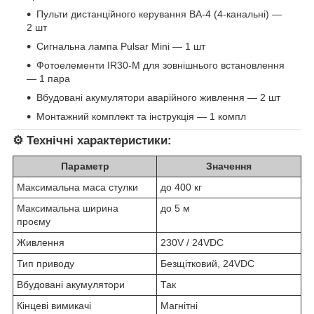
Пульти дистанційного керування BA-4 (4-канальні) —
2 шт
Сигнальна лампа Pulsar Mini — 1 шт
Фотоелементи IR30-M для зовнішнього встановлення
— 1 пара
Вбудовані акумулятори аварійного живлення — 2 шт
Монтажний комплект та інструкція — 1 компл
⚙️
Технічні характеристики:
Параметр
Значення
Максимальна маса стулки
до 400 кг
Максимальна ширина
до 5 м
проєму
Живлення
230V / 24VDC
Тип приводу
Безщітковий, 24VDC
Вбудовані акумулятори
Так
Кінцеві вимикачі
Магнітні