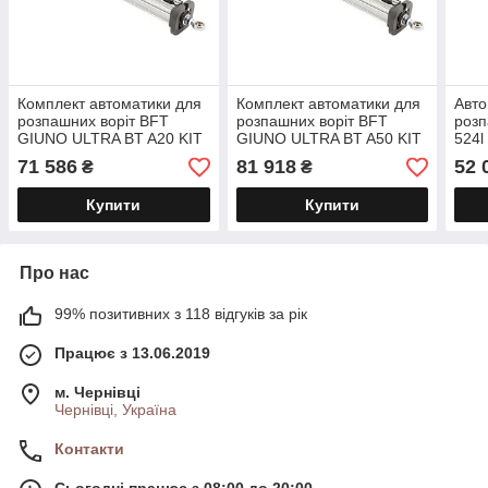
Комплект автоматики для
Комплект автоматики для
Авто
розпашних воріт BFT
розпашних воріт BFT
розп
GIUNO ULTRA BT A20 KIT
GIUNO ULTRA BT A50 KIT
524l 
71 586
81 918
52 
₴
₴
Купити
Купити
Про нас
99% позитивних з 118 відгуків за рік
Працює з 13.06.2019
м. Чернівці
Чернівці, Україна
Контакти