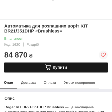
Автоматика для розпашних воріт KIT
BR21/351DHP «Brushless»
В наявності
Код: 1620
Роздріб
84 870
₴
Купити
Опис
Доставка
Оплата
Умови повернення
Опис
Roger KIT BR21/351DHP Brushless
— це інноваційна
підземна автоматика для розпашних воріт з максимальними