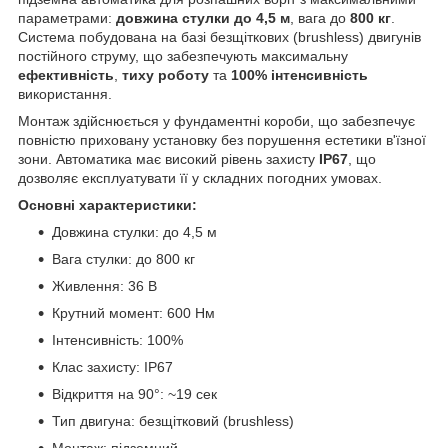
параметрами:
довжина стулки до 4,5 м
, вага до
800 кг
.
Система побудована на базі безщіткових (brushless) двигунів
постійного струму, що забезпечують максимальну
ефективність
,
тиху роботу
та
100% інтенсивність
використання.
Монтаж здійснюється у фундаментні короби, що забезпечує
повністю приховану установку без порушення естетики в'їзної
зони. Автоматика має високий рівень захисту
IP67
, що
дозволяє експлуатувати її у складних погодних умовах.
Основні характеристики:
Довжина стулки: до 4,5 м
Вага стулки: до 800 кг
Живлення: 36 В
Крутний момент: 600 Нм
Інтенсивність: 100%
Клас захисту: IP67
Відкриття на 90°: ~19 сек
Тип двигуна: безщітковий (brushless)
Монтаж: підземний