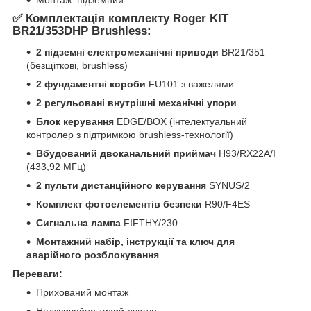
✅
Комплектація комплекту Roger KIT
BR21/353DHP Brushless:
2 підземні електромеханічні приводи
BR21/351
(безщіткові, brushless)
2 фундаментні короби
FU101 з важелями
2 регульовані внутрішні механічні упори
Блок керування
EDGE/BOX (інтелектуальний
контролер з підтримкою brushless-технології)
Вбудований двоканальний приймач
H93/RX22A/I
(433,92 МГц)
2 пульти дистанційного керування
SYNUS/2
Комплект фотоелементів безпеки
R90/F4ES
Сигнальна лампа
FIFTHY/230
Монтажний набір, інструкції та ключ для
аварійного розблокування
Переваги:
Прихований монтаж
Надзвичайно тихий двигун