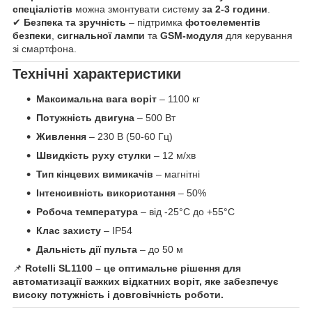
спеціалістів
можна змонтувати систему
за 2-3 години
.
✔
Безпека та зручність
– підтримка
фотоелементів
безпеки
,
сигнальної лампи
та
GSM-модуля
для керування
зі смартфона.
Технічні характеристики
Максимальна вага воріт
– 1100 кг
Потужність двигуна
– 500 Вт
Живлення
– 230 В (50-60 Гц)
Швидкість руху стулки
– 12 м/хв
Тип кінцевих вимикачів
– магнітні
Інтенсивність використання
– 50%
Робоча температура
– від -25°C до +55°C
Клас захисту
– IP54
Дальність дії пульта
– до 50 м
📌
Rotelli SL1100 – це оптимальне рішення для
автоматизації важких відкатних воріт, яке забезпечує
високу потужність і довговічність роботи.