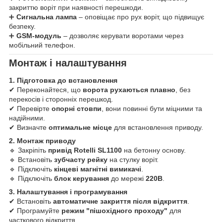
закриттю воріт при наявності перешкоди.
➕
Сигнальна лампа
– оповіщає про рух воріт, що підвищує
безпеку.
➕
GSM-модуль
– дозволяє керувати воротами через
мобільний телефон.
Монтаж і налаштування
1. Підготовка до встановлення
✔ Переконайтеся, що
ворота рухаються плавно
, без
перекосів і сторонніх перешкод.
✔ Перевірте
опорні стовпи
, вони повинні бути міцними та
надійними.
✔ Визначте
оптимальне місце
для встановлення приводу.
2. Монтаж приводу
🔹 Закріпіть
привід Rotelli SL1100
на бетонну основу.
🔹 Встановіть
зубчасту рейку
на стулку воріт.
🔹 Підключіть
кінцеві магнітні вимикачі
.
🔹 Підключіть
блок керування
до мережі
220В
.
3. Налаштування і програмування
✔ Встановіть
автоматичне закриття після відкриття
.
✔ Програмуйте
режим "пішохідного проходу"
для
часткового відкриття.