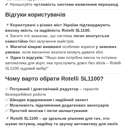
✔ Налаштуйте
чутливість системи виявлення перешкод
.
Відгуки користувачів
📌
Користувачі з різних міст України підтверджують
високу якість та надійність Rotelli SL1100.
🔹 Багато хто зазначає, що система
легко монтується
самостійно
без залучення майстрів.
🔹
Магнітні кінцеві вимикачі
особливо корисні
у зимових
умовах
, коли механічні аналоги можуть давати збої.
🔹
Один із відгуків:
"Якщо вам потрібна якісна та потужна
автоматика для воріт, яка прослужить довго без збоїв – Rotelli
SL1100 чудовий вибір!"
Чому варто обрати Rotelli SL1100?
✅
Потужний і довговічний редуктор
– гарантія
безперебійної роботи
✅
Швидке відкривання і надійний захист
✅
Можливість підключення додаткових аксесуарів
✅
Простий монтаж і легке налаштування
📌
Rotelli SL1100 – це ідеальне рішення для тих, хто
шукає потужну, надійну та зручну автоматику для своїх