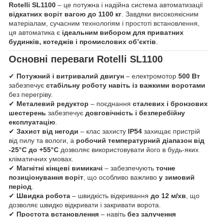
Rotelli SL1100
– це потужна і надійна система автоматизації
відкатних воріт вагою до 1100 кг
. Завдяки високоякісним
матеріалам, сучасним технологіям і простоті встановлення,
ця автоматика є
ідеальним вибором для приватних
будинків, котеджів і промислових об’єктів
.
Основні переваги Rotelli SL1100
✔
Потужний і витривалий двигун
– електромотор
500 Вт
забезпечує
стабільну роботу навіть із важкими воротами
без перегріву.
✔
Металевий редуктор
– поєднання
сталевих і бронзових
шестерень
забезпечує
довговічність і безперебійну
експлуатацію
.
✔
Захист від негоди
– клас захисту
IP54
захищає пристрій
від пилу та вологи, а
робочий температурний діапазон від
-25°C до +55°C
дозволяє використовувати його в будь-яких
кліматичних умовах.
✔
Магнітні кінцеві вимикачі
– забезпечують
точне
позиціонування воріт
, що особливо важливо
у зимовий
період
.
✔
Швидка робота
– швидкість відкривання
до 12 м/хв
, що
дозволяє швидко відкривати і закривати ворота.
✔
Простота встановлення
– навіть
без залучення