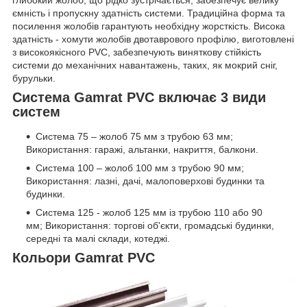
глибокий жолоб, що рідко зустрічається, забезпечує велику
ємність і пропускну здатність системи. Традиційна форма та
посилення жолобів гарантують необхідну жорсткість. Висока
здатність - хомути жолобів двотаврового профілю, виготовлені
з високоякісного PVC, забезпечують виняткову стійкість
системи до механічних навантажень, таких, як мокрий сніг,
бурульки.
Система Gamrat PVC включає 3 види
систем
Система 75 – жолоб 75 мм з трубою 63 мм;
Використання: гаражі, альтанки, накриття, балкони.
Система 100 – жолоб 100 мм з трубою 90 мм;
Використання: лазні, дачі, малоповерхові будинки та
будинки.
Система 125 - жолоб 125 мм із трубою 110 або 90
мм; Використання: торгові об'єкти, громадські будинки,
середні та малі склади, котеджі.
Кольори Gamrat PVC