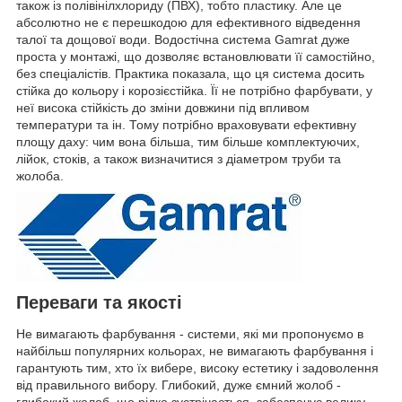
також із полівінілхлориду (ПВХ), тобто пластику. Але це
абсолютно не є перешкодою для ефективного відведення
талої та дощової води. Водостічна система Gamrat дуже
проста у монтажі, що дозволяє встановлювати її самостійно,
без спеціалістів. Практика показала, що ця система досить
стійка до кольору і корозієстійка. Її не потрібно фарбувати, у
неї висока стійкість до зміни довжини під впливом
температури та ін. Тому потрібно враховувати ефективну
площу даху: чим вона більша, тим більше комплектуючих,
лійок, стоків, а також визначитися з діаметром труби та
жолоба.
Переваги та якості
Не вимагають фарбування - системи, які ми пропонуємо в
найбільш популярних кольорах, не вимагають фарбування і
гарантують тим, хто їх вибере, високу естетику і задоволення
від правильного вибору. Глибокий, дуже ємний жолоб -