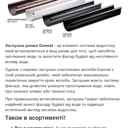
Заглушка ринви Gamrat
- це елемент системи водостоку,
який встановлюється в кінці ринви для того, щоб запобігти
протіканню води та захистити фасад будівлі від негативного
впливу води.
Однією з переваг заглушок пластикових жолобів Gamrat є
їхній унікальний дизайн, який забезпечує максимально
герметичне закриття краю жолоба. Заглушки мають систему
фіксації, яка дозволяє уникнути просочування води, навіть
при сильних зливах або таненні снігу.
При правильному встановленні, заглушка Гамрат забезпечує
надійний захист фасаду будівлі від води та підвищує
естетичний вигляд системи водостоку.
Також в асортименті!
Все в одному місці.
У нас ви можете знайти всі