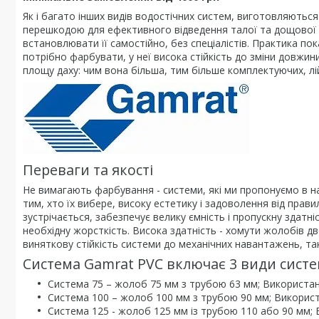
Як і багато інших видів водостічних систем, виготовляються
перешкодою для ефективного відведення талої та дощової 
встановлювати її самостійно, без спеціалістів. Практика пока
потрібно фарбувати, у неї висока стійкість до зміни довжи
площу даху: чим вона більша, тим більше комплектуючих, лі
Переваги та якості
Не вимагають фарбування - системи, які ми пропонуємо в 
тим, хто їх вибере, високу естетику і задоволення від пра
зустрічається, забезпечує велику ємність і пропускну здат
необхідну жорсткість. Висока здатність - хомути жолобів 
виняткову стійкість системи до механічних навантажень, таки
Система Gamrat PVC включає 3 види сист
Система 75 – жолоб 75 мм з трубою 63 мм; Використанн
Система 100 – жолоб 100 мм з трубою 90 мм; Використа
Система 125 - жолоб 125 мм із трубою 110 або 90 мм; В