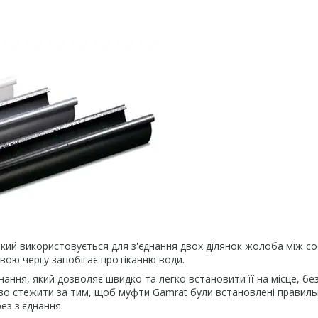
який використовується для з'єднання двох ділянок жолоба між с
вою чергу запобігає протіканню води.
ння, який дозволяє швидко та легко встановити її на місце, бе
иво стежити за тим, щоб муфти Gamrat були встановлені правиль
ез з'єднання.