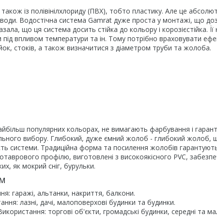
 також із полівінілхлориду (ПВХ), тобто пластику. Але це абсолю
води. Водостічна система Gamrat дуже проста у монтажі, що до
зала, що ця система досить стійка до кольору і корозієстійка. Її 
ни під впливом температури та ін. Тому потрібно враховувати еф
йок, стоків, а також визначитися з діаметром труби та жолоба.
найбільш популярних кольорах, не вимагають фарбування і гаран
вильного вибору. Глибокий, дуже ємний жолоб - глибокий жолоб, 
ність системи. Традиційна форма та посилення жолобів гарантуют
двотаврового профілю, виготовлені з високоякісного PVC, забезп
х, як мокрий сніг, бурульки.
ем
я: гаражі, альтанки, накриття, балкони.
ння: лазні, дачі, малоповерхові будинки та будинки.
икористання: торгові об'єкти, громадські будинки, середні та ма