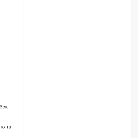
обою.
з
но та