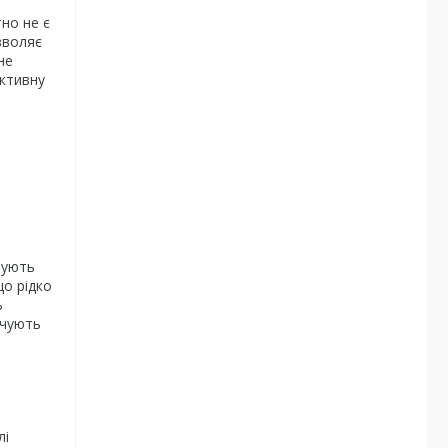
тно не є
зволяє
не
ективну
тують
що рідко
ь
ечують
лі