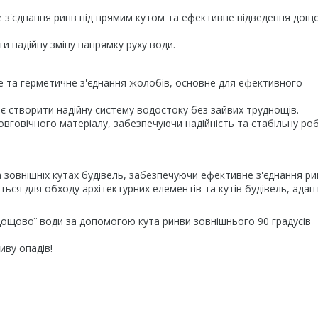
е з'єднання ринв під прямим кутом та ефективне відведення дощ
ти надійну зміну напрямку руху води.
не та герметичне з'єднання жолобів, основне для ефективного
є створити надійну систему водостоку без зайвих труднощів.
довговічного матеріалу, забезпечуючи надійність та стабільну ро
 зовнішніх кутах будівель, забезпечуючи ефективне з'єднання ри
ься для обходу архітектурних елементів та кутів будівель, ада
дощової води за допомогою кута ринви зовнішнього 90 градусів
иву опадів!