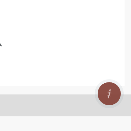
,
КНОПКА
ЗВ'ЯЗКУ