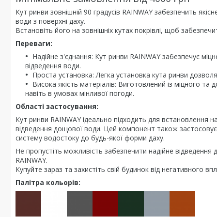
Кут ринви зовнішній 90 градусів RAINWAY забезпечить якісн
води з поверхні даху.
Встановіть його на зовнішніх кутах покрівлі, щоб забезпечи
Переваги:
Надійне з'єднання: Кут ринви RAINWAY забезпечує міц
відведення води.
Проста установка: Легка установка кута ринви дозволя
Висока якість матеріалів: Виготовлений із міцного та 
навіть в умовах мінливої погоди.
Області застосування:
Кут ринви RAINWAY ідеально підходить для встановлення на
відведення дощової води. Цей компонент також застосовуєт
систему водостоку до будь-якої форми даху.
Не пропустіть можливість забезпечити надійне відведення 
RAINWAY.
Купуйте зараз та захистіть свій будинок від негативного впл
Палітра кольорів: