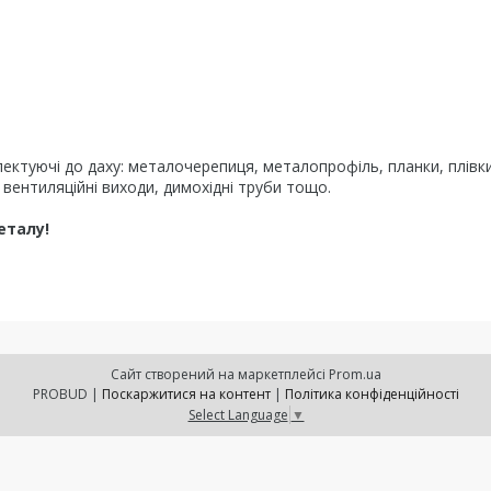
лектуючі до даху: металочерепиця, металопрофіль, планки, плівки
 вентиляційні виходи, димохідні труби тощо.
еталу!
Сайт створений на маркетплейсі
Prom.ua
PROBUD |
Поскаржитися на контент
|
Політика конфіденційності
Select Language
▼