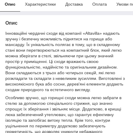
Опис
Характеристики
Доставка
Оплата
Умови п
Опис
Інноваційні чердачні сходи від компанії «Altavilla» надають
зручну і безпечну можливість піднятися на горище або
мансарду. Їх унікальність полягає в тому, що в складеному
стані вони перетворюються на компактний блок, який легко
можна зберігати в стелі, звільняючи при цьому значний
простір у приміщенні. Ці сходи вражають своєю
функціональністю, надійністю та оригінальним дизайном.
Вони складаються з трьох або чотирьох секцій, які легко
розкладати та складати з невеликим зусиллям. Виготовлені з
високоякісного бука або сосни, дерев'яні елементи додають
сходам природного та естетичного вигляду.
Особливо зручно, що горищні сходи можна легко забрати в
стелю за допомогою спеціального стрижня, що значно
спрощує їх зберігання і звільняє місце. Додатково, в кришці
люка забезпечений утеплювач, що гарантує ефективну
ізоляцію та запобігає витоку тепла. Крім того, контури
ущільнення по периметру додатково забезпечують
герметичність, що дозволяє уникнути небажаного