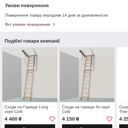
Умови повернення
Повернення товару впродовж 14 днів за домовленістю
Всі умови повернення
Подібні товари компанії
Сходи на Горище Long
Сходи на горище 4s серії
Сход
серії Cold
Cold
The
4 400
4 150
4 2
₴
₴