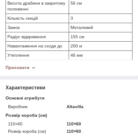
Висота драбини в закритому
56 см
положенні
Кількість секцій
3
Замок
Металевий
Радіус відкривання
155 см
Навантаження на сходи до
200 кг
Утеплення
46 мм
Приховати
Характеристики
Основні атрибути
Виробник
Altavilla
Розмір короба (см)
110×60
110×60
Розмір короба (см)
110×60