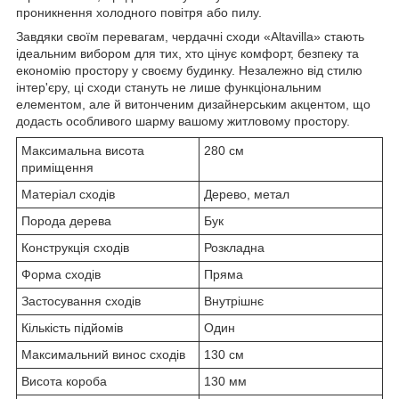
проникнення холодного повітря або пилу.
Завдяки своїм перевагам, чердачні сходи «Altavilla» стають
ідеальним вибором для тих, хто цінує комфорт, безпеку та
економію простору у своєму будинку. Незалежно від стилю
інтер'єру, ці сходи стануть не лише функціональним
елементом, але й витонченим дизайнерським акцентом, що
додасть особливого шарму вашому житловому простору.
Максимальна висота
280 см
приміщення
Матеріал сходів
Дерево, метал
Порода дерева
Бук
Конструкція сходів
Розкладна
Форма сходів
Пряма
Застосування сходів
Внутрішнє
Кількість підйомів
Один
Максимальний винос сходів
130 см
Висота короба
130 мм