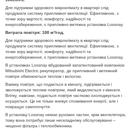
Для підтримки здорового мікроклімату в квартирі слід
продумати систему припливної вентиляції. Ефективною, з
точки зору вартості, комфорту, надійності та
енергозбереження, є припливно-витяжна установка Lossnay.
Витрата повітря: 100 м³/год.
Для підтримки здорового мікроклімату в квартирі слід
продумати систему припливної вентиляції. Ефективною, з
точки зору вартості, комфорту, надійності та
енергозбереження, є припливно-витяжна установка Lossnay.
В установках Lossnay вбудований запатентований компанією
Mitsubishi Electric рекуператор, де припливний і витяжний
повітря обмінюються теплом і вологою.
Взимку повітря, що подається в кімнату, підігрівається і
зволожується теплим повітрям, який видаляється з кімнати.
Влітку, навпаки, подається повітря частково охолоджується і
осушується. Це не тільки знижує споживання енергії, але і
покращує самопочуття.
В установці Lossnay немає рухомих частин, крім вентилятора,
тому вона потребує лише нескладному обслуговуванні –
чищенні фільтра і теплообмінника.