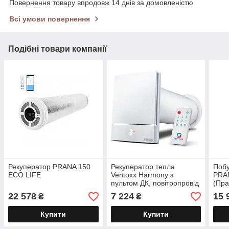
Повернення товару впродовж 14 днів за домовленістю
Всі умови повернення
Подібні товари компанії
Рекуператор PRANA 150
Рекуператор тепла
Побу
ECO LIFE
Ventoxx Harmony з
PRAN
пультом ДК, повітропровід
(Пра
0,5 м (ВЕНТОКС)
22 578
7 224
15 
₴
₴
Купити
Купити