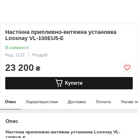
Настінна припливно-витяжна установка
Lossnay VL-100EU5-E
В наявності
Код: 1122
Роздріб
23 200
₴
Купити
Опис
Характеристики
Доставка
Оплата
Умови п
Опис
Настінна припливно-витяжна установка Lossnay VL-
100EU5-E