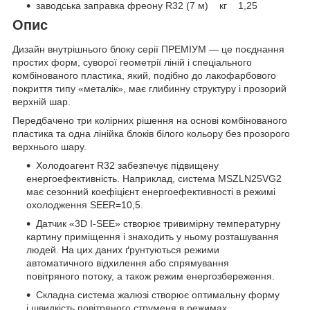
заводська заправка фреону R32 (7 м) кг 1,25
Опис
Дизайн внутрішнього блоку серії ПРЕМІУМ — це поєднання
простих форм, суворої геометрії ліній і спеціального
комбінованого пластика, який, подібно до лакофарбового
покриття типу «металік», має глибинну структуру і прозорий
верхній шар.
Передбачено три колірних рішення на основі комбінованого
пластика та одна лінійка блоків білого кольору без прозорого
верхнього шару.
Холодоагент R32 забезпечує підвищену
енергоефективність. Наприклад, система MSZLN25VG2
має сезонний коефіцієнт енергоефективності в режимі
охолодження SEER=10,5.
Датчик «3D I-SEE» створює тривимірну температурну
картину приміщення і знаходить у ньому розташування
людей. На цих даних ґрунтуються режими
автоматичного відхилення або спрямування
повітряного потоку, а також режим енергозбереження.
Складна система жалюзі створює оптимальну форму
і швидкість повітряного струменя в режимах