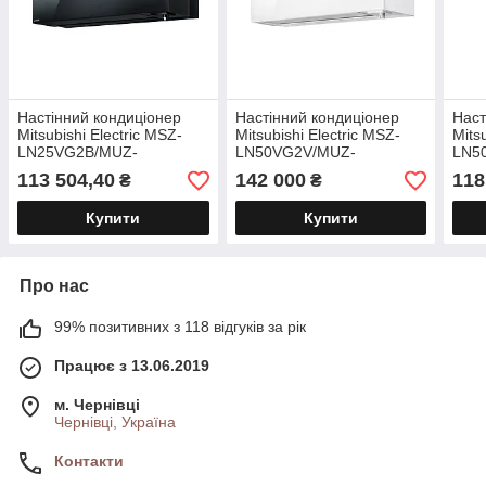
Настінний кондиціонер
Настінний кондиціонер
Наст
Mitsubishi Electric MSZ-
Mitsubishi Electric MSZ-
Mits
LN25VG2B/MUZ-
LN50VG2V/MUZ-
LN5
LN25VGHZ2 (Серія
LN50VGHZ (Серія
(Сер
113 504,40
142 000
118
₴
₴
Преміум) ZUBADAN
Преміум) ZUBADAN
Купити
Купити
Про нас
99% позитивних з 118 відгуків за рік
Працює з 13.06.2019
м. Чернівці
Чернівці, Україна
Контакти