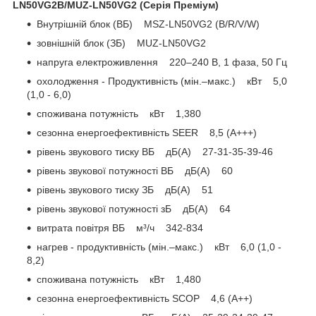
LN50VG2B/MUZ-LN50VG2 (Серія Преміум)
Внутрішній блок (ВБ) MSZ-LN50VG2 (B/R/V/W)
зовнішній блок (ЗБ) MUZ-LN50VG2
напруга електроживлення 220–240 B, 1 фаза, 50 Гц
охолодження - Продуктивність (мін.–макс.) кВт 5,0
(1,0 - 6,0)
споживана потужність кВт 1,380
сезонна енергоефективність SEER 8,5 (A+++)
рівень звукового тиску ВБ дБ(А) 27-31-35-39-46
рівень звукової потужності ВБ дБ(А) 60
рівень звукового тиску ЗБ дБ(А) 51
рівень звукової потужності зБ дБ(А) 64
витрата повітря ВБ м³/ч 342-834
нагрев - продуктивність (мін.–макс.) кВт 6,0 (1,0 -
8,2)
споживана потужність кВт 1,480
сезонна енергоефективність SCOP 4,6 (A++)