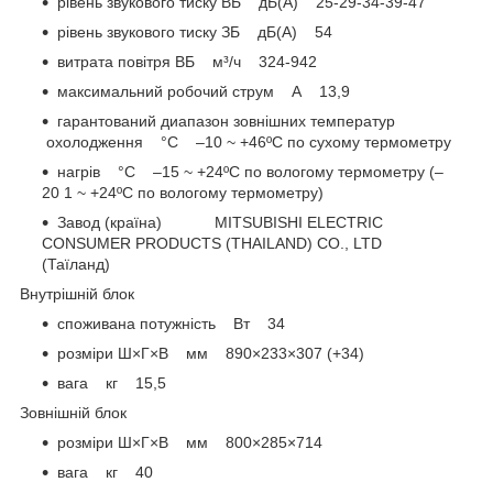
рівень звукового тиску ВБ дБ(А) 25-29-34-39-47
рівень звукового тиску ЗБ дБ(А) 54
витрата повітря ВБ м³/ч 324-942
максимальний робочий струм А 13,9
гарантований диапазон зовнішних температур
охолодження °С –10 ~ +46ºC по сухому термометру
нагрів °С –15 ~ +24ºC по вологому термометру (–
20 1 ~ +24ºC по вологому термометру)
Завод (країна) MITSUBISHI ELECTRIC
CONSUMER PRODUCTS (THAILAND) CO., LTD
(Таїланд)
Внутрішній блок
споживана потужність Вт 34
розміри Ш×Г×В мм 890×233×307 (+34)
вага кг 15,5
Зовнішній блок
розміри Ш×Г×В мм 800×285×714
вага кг 40