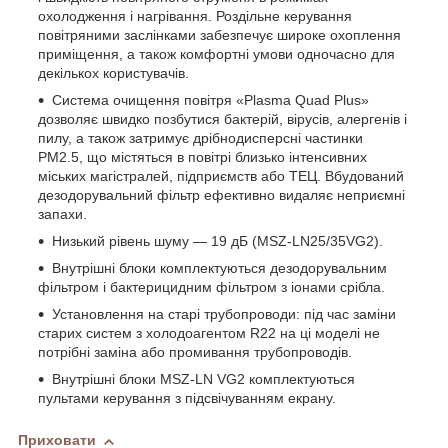
охолодження і нагрівання. Роздільне керування
повітряними заслінками забезпечує широке охоплення
приміщення, а також комфортні умови одночасно для
декількох користувачів.
Система очищення повітря «Plasma Quad Plus»
дозволяє швидко позбутися бактерій, вірусів, алергенів і
пилу, а також затримує дрібнодисперсні частинки
PM2.5, що містяться в повітрі близько інтенсивних
міських магістралей, підприємств або ТЕЦ. Вбудований
дезодорувальний фільтр ефективно видаляє неприємні
запахи.
Низький рівень шуму — 19 дБ (MSZ-LN25/35VG2).
Внутрішні блоки комплектуються дезодорувальним
фільтром і бактерицидним фільтром з іонами срібла.
Установлення на старі трубопроводи: під час заміни
старих систем з холодоагентом R22 на ці моделі не
потрібні заміна або промивання трубопроводів.
Внутрішні блоки MSZ-LN VG2 комплектуються
пультами керування з підсвічуванням екрану.
Приховати