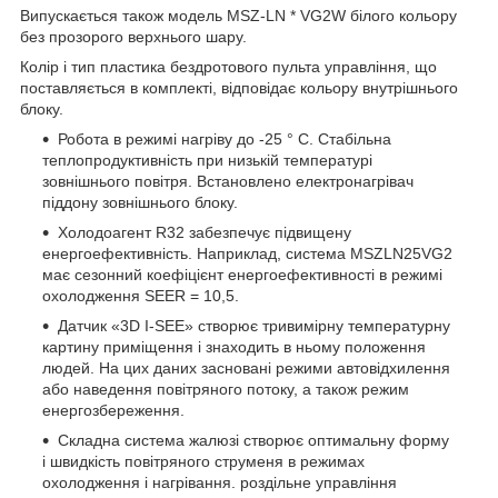
Випускається також модель MSZ-LN * VG2W білого кольору
без прозорого верхнього шару.
Колір і тип пластика бездротового пульта управління, що
поставляється в комплекті, відповідає кольору внутрішнього
блоку.
Робота в режимі нагріву до -25 ° С. Стабільна
теплопродуктивність при низькій температурі
зовнішнього повітря. Встановлено електронагрівач
піддону зовнішнього блоку.
Холодоагент R32 забезпечує підвищену
енергоефективність. Наприклад, система MSZLN25VG2
має сезонний коефіцієнт енергоефективності в режимі
охолодження SEER = 10,5.
Датчик «3D I-SEE» створює тривимірну температурну
картину приміщення і знаходить в ньому положення
людей. На цих даних засновані режими автовідхилення
або наведення повітряного потоку, а також режим
енергозбереження.
Складна система жалюзі створює оптимальну форму
і швидкість повітряного струменя в режимах
охолодження і нагрівання. роздільне управління