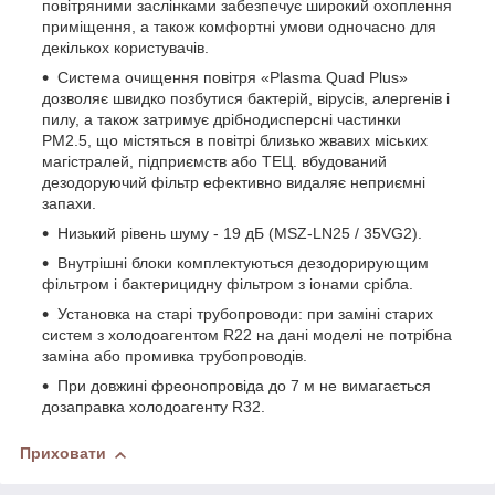
повітряними заслінками забезпечує широкий охоплення
приміщення, а також комфортні умови одночасно для
декількох користувачів.
Система очищення повітря «Plasma Quad Plus»
дозволяє швидко позбутися бактерій, вірусів, алергенів і
пилу, а також затримує дрібнодисперсні частинки
PM2.5, що містяться в повітрі близько жвавих міських
магістралей, підприємств або ТЕЦ. вбудований
дезодоруючий фільтр ефективно видаляє неприємні
запахи.
Низький рівень шуму - 19 дБ (MSZ-LN25 / 35VG2).
Внутрішні блоки комплектуються дезодорирующим
фільтром і бактерицидну фільтром з іонами срібла.
Установка на старі трубопроводи: при заміні старих
систем з холодоагентом R22 на дані моделі не потрібна
заміна або промивка трубопроводів.
При довжині фреонопровіда до 7 м не вимагається
дозаправка холодоагенту R32.
Приховати