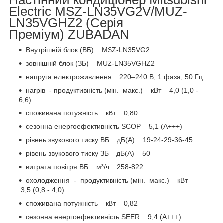
Electric MSZ-LN35VG2V/MUZ-
LN35VGHZ2 (Серія
Преміум) ZUBADAN
Внутрішній блок (ВБ) MSZ-LN35VG2
зовнішній блок (ЗБ) MUZ-LN35VGHZ2
напруга електроживлення 220–240 B, 1 фаза, 50 Гц
нагрів - продуктивність (мін.–макс.) кВт 4,0 (1,0 -
6,6)
споживана потужність кВт 0,80
сезонна енергоефективність SCOP 5,1 (A+++)
рівень звукового тиску ВБ дБ(А) 19-24-29-36-45
рівень звукового тиску ЗБ дБ(А) 50
витрата повітря ВБ м³/ч 258-822
охолодження - продуктивність (мін.–макс.) кВт
3,5 (0,8 - 4,0)
споживана потужність кВт 0,82
сезонна енергоефективність SEER 9,4 (A+++)