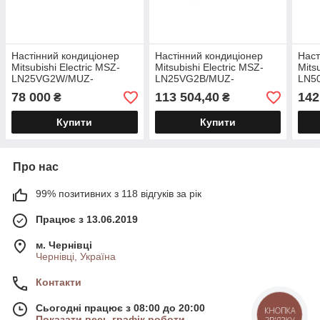
Настінний кондиціонер
Настінний кондиціонер
Наст
Mitsubishi Electric MSZ-
Mitsubishi Electric MSZ-
Mits
LN25VG2W/MUZ-
LN25VG2B/MUZ-
LN5
LN25VGHZ2 (Серія
LN25VGHZ2 (Серія
LN5
78 000
113 504,40
142
₴
₴
Преміум) ZUBADAN
Преміум) ZUBADAN
Пре
Купити
Купити
Про нас
99% позитивних з 118 відгуків за рік
Працює з 13.06.2019
м. Чернівці
Чернівці, Україна
Контакти
Сьогодні працює з 08:00 до 20:00
КНОПКА
Показати весь графік роботи