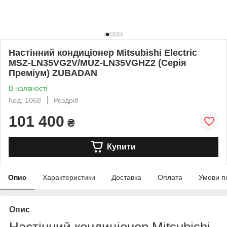
Настінний кондиціонер Mitsubishi Electric
MSZ-LN35VG2V/MUZ-LN35VGHZ2 (Серія
Преміум) ZUBADAN
В наявності
Код: 1068
Роздріб
101 400
₴
Купити
Опис
Характеристики
Доставка
Оплата
Умови п
Опис
Настінний кондиціонер Mitsubishi