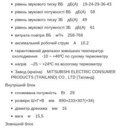
рівень звукового тиску ВБ дБ(А) 19-24-29-36-43
рівень звукової потужності ВБ дБ(А) 58
рівень звукового тиску ЗБ дБ(А) 49
рівень звукової потужності ЗБ дБ(А) 61
витрата повітря ВБ м³/ч 258-768
аксимальний робочий струм А 10,2
гарантований диапазон зовнішних температур
охолодження -10 ~ +46ºC по сухому термометру
нагрів –25 ~ +24ºC по вологому термометру
Завод (країна) MITSUBISHI ELECTRIC CONSUMER
PRODUCTS (THAILAND) CO., LTD (Таїланд)
Внутрішній блок
споживана потужність Вт 29
розміри Ш×Г×В мм 890×233×307(+34)
діаметр дренажа мм 16
вага кг 15,5
Зовнішній блок