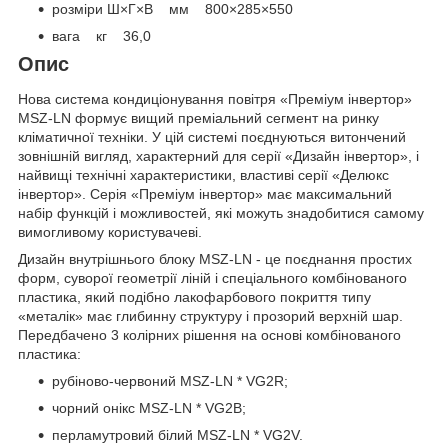
розміри Ш×Г×В мм 800×285×550
вага кг 36,0
Опис
Нова система кондиціонування повітря «Преміум інвертор»
MSZ-LN формує вищий преміальний сегмент на ринку
кліматичної техніки. У цій системі поєднуються витончений
зовнішній вигляд, характерний для серії «Дизайн інвертор», і
найвищі технічні характеристики, властиві серії «Делюкс
інвертор». Серія «Преміум інвертор» має максимальний
набір функцій і можливостей, які можуть знадобитися самому
вимогливому користувачеві.
Дизайн внутрішнього блоку MSZ-LN - це поєднання простих
форм, суворої геометрії ліній і спеціального комбінованого
пластика, який подібно лакофарбового покриття типу
«металік» має глибинну структуру і прозорий верхній шар.
Передбачено 3 колірних рішення на основі комбінованого
пластика:
рубіново-червоний MSZ-LN * VG2R;
чорний онікс MSZ-LN * VG2B;
перламутровий білий MSZ-LN * VG2V.