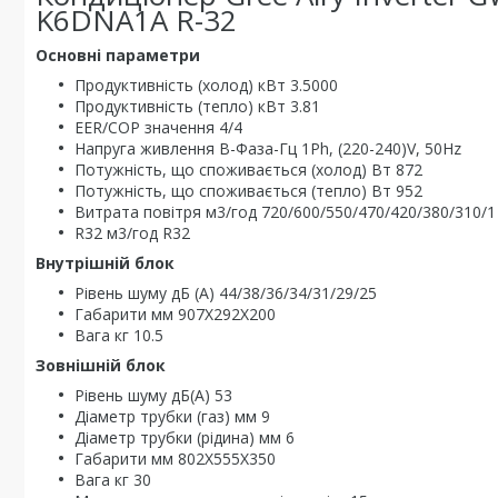
K6DNA1A R-32
Основні параметри
Продуктивність (холод) кВт 3.5000
Продуктивність (тепло) кВт 3.81
EER/COP значення 4/4
Напруга живлення В-Фаза-Гц 1Ph, (220-240)V, 50Hz
Потужність, що споживається (холод) Вт 872
Потужність, що споживається (тепло) Вт 952
Витрата повітря м3/год 720/600/550/470/420/380/310/1
R32 м3/год R32
Внутрішній блок
Рівень шуму дБ (А) 44/38/36/34/31/29/25
Габарити мм 907X292X200
Вага кг 10.5
Зовнішній блок
Рівень шуму дБ(А) 53
Діаметр трубки (газ) мм 9
Діаметр трубки (рідина) мм 6
Габарити мм 802X555X350
Вага кг 30