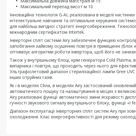
Максимальна довжина магістралі м 15
Максимальний перепад висот м 10
Інноваційна технологія G-AI, реалізована в моделі настінних
інтелектуальне навчання та оптимальне керування системою
для найбільш вигідної стратегії енергозбереження. Техноло
міжнародним сертифікатом Intertek.
Інверторні спліт системи Airy забезпечені функцією контро
запобігання зайвому осушенню повітря в приміщенні (блок 
оптимізує алгоритми роботи інвертора, щоб його не занизи
Також у внутрішньому блоці, крім генератора Cold Plasma
випарника і повітря, що проходить через нього для ефективн
Ультрафіолетовий діапазон стерилізаційної лампи Gree UVC 
інших отруйних газів.
Як і в моделях Clivia, в моделях Airy застосований оновлений
автоматичного пошуку та налаштування в місцях з великою к
Airy реалізовані функції автоматичної зміни яскравості дис
гучності звукового сигналу внутрішнього блоку, функції «I feel»
Діапазон експлуатації інверторних спліт систем Airy при зов
охолодження. Клас енергоефективності для режиму охолодж