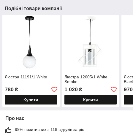
Подібні товари компанії
Люстра 11191/1 White
Люстра 12605/1 White
Люст
Smoke
Blac
780
1 020
970
₴
₴
Купити
Купити
Про нас
99% позитивних з 118 відгуків за рік