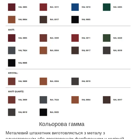
Кольорова гамма
Металевий штахетник виготовляється з металу з
одностороннім або двостороннім фарбуванням у колірній