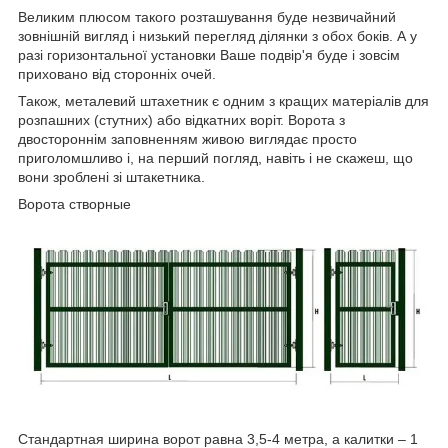
Великим плюсом такого розташування буде незвичайний
зовнішній вигляд і низький перегляд ділянки з обох боків. А у
разі горизонтальної установки Ваше подвір'я буде і зовсім
приховано від сторонніх очей.
Також, металевий штахетник є одним з кращих матеріалів для
розпашних (стутних) або відкатних воріт. Ворота з
двостороннім заповненням живою виглядає просто
приголомшливо і, на перший погляд, навіть і не скажеш, що
вони зроблені зі штакетника.
Ворота створные
Стандартная ширина ворот равна 3,5-4 метра, а калитки – 1