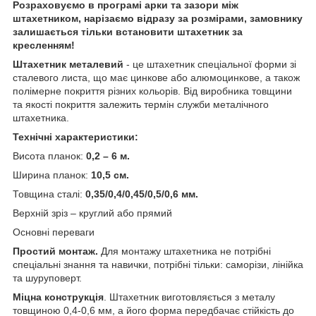
Розраховуємо в програмі арки та зазори між
штахетником, нарізаємо відразу за розмірами, замовнику
залишається тільки встановити штахетник за
кресленням!
Штахетник металевий
- це штахетник спеціальної форми зі
сталевого листа, що має цинкове або алюмоцинкове, а також
полімерне покриття різних кольорів. Від виробника товщини
та якості покриття залежить термін служби металічного
штахетника.
Технічні характеристики:
Висота планок:
0,2 – 6 м.
Ширина планок:
10,5 см.
Товщина сталі:
0,35/0,4/0,45/0,5/0,6 мм.
Верхній зріз – круглий або прямий
Основні переваги
Простий монтаж.
Для монтажу штахетника не потрібні
спеціальні знання та навички, потрібні тільки: саморізи, лінійка
та шуруповерт.
Міцна конструкція
. Штахетник виготовляється з металу
товщиною 0,4-0,6 мм, а його форма передбачає стійкість до