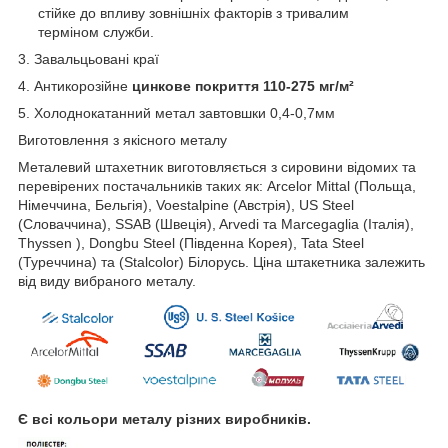
стійке до впливу зовнішніх факторів з тривалим
терміном служби.
3. Завальцьовані краї
4. Антикорозійне
цинкове покриття 110-275 мг/м²
5. Холоднокатанний метал завтовшки 0,4-0,7мм
Виготовлення з якісного металу
Металевий штахетник виготовляється з сировини відомих та
перевірених постачальників таких як: Arcelor Mittal (Польща,
Німеччина, Бельгія), Voestalpine (Австрія), US Steel
(Словаччина), SSAB (Швеція), Arvedi та Marcegaglia (Італія),
Thyssen ), Dongbu Steel (Південна Корея), Tata Steel
(Туреччина) та (Stalcolor) Білорусь. Ціна штакетника залежить
від виду вибраного металу.
Є всі кольори металу різних виробників.