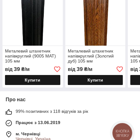
Металевий штахетник
Металевий штахетник
Мета
напівкруглий (9005 МАТ)
напівкруглий (Золотий
напі
105 мм
дуб) 105 мм
105
39
39
від
₴/м
від
₴/м
від
Купити
Купити
Про нас
99% позитивних з 118 відгуків за рік
Працює з 13.06.2019
КНОПКА
м. Чернівці
ЗВ'ЯЗКУ
Чернівці, Україна