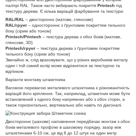
палітрі RAL. Також часто вибирають покриття
Printech
під
текстуру дерева. Є кілька варіацій фарбування та текстури:
RAL/RAL
– двостороннє (матове, глянсове)
RAL/грунт
– одностороннє з ґрунтовим покриттям тильного
боку (сірим або тоном)
Printech/Printech
– текстура дерева з обох боків (матове,
глянсове, 3D)
Printech/грунт
– текстура дерева з ґрунтовим покриттям
тильного боку (сірим або тоном)
Звичайно ж, слід враховувати, що у різних виробників металу
один і той самий колір може відрізнятися за текстурою та
відтінком.
Варіанти монтажу штакетника
Вагомою перевагою металевого штахетника є різноманітність
варіацій його кріплення. Так, наприклад, штакетник може бути
встановлений з одного боку напрямних або з обох сторін, а
також горизонтально, вертикально або навіть по діагоналі.
Двостороннє (шахове) наповнення передбачає монтаж з обох
боків металевого профілю в шаховому порядку, зазор між
штахетинами 6-10 см, це від 8 до 12 штук на один метр.