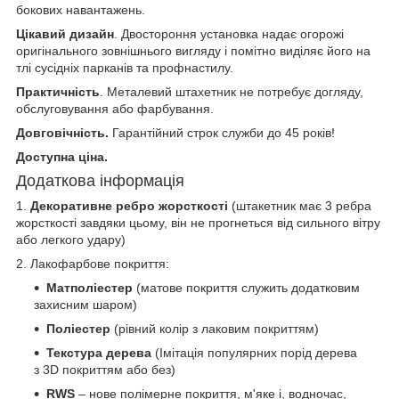
бокових навантажень.
Цікавий дизайн
. Двостороння установка надає огорожі
оригінального зовнішнього вигляду і помітно виділяє його на
тлі сусідніх парканів та профнастилу.
Практичність
. Металевий штахетник не потребує догляду,
обслуговування або фарбування.
Довговічність.
Гарантійний строк служби до 45 років!
Доступна ціна.
Додаткова інформація
1.
Декоративне ребро жорсткості
(штакетник має 3 ребра
жорсткості завдяки цьому, він не прогнеться від сильного вітру
або легкого удару)
2. Лакофарбове покриття:
Матполіестер
(матове покриття служить додатковим
захисним шаром)
Поліестер
(рівний колір з лаковим покриттям)
Текстура дерева
(Імітація популярних порід дерева
з 3D покриттям або без)
RWS
– нове полімерне покриття, м'яке і, водночас,