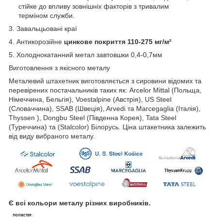
стійке до впливу зовнішніх факторів з тривалим
терміном служби.
3. Завальцьовані краї
4. Антикорозійне
цинкове покриття 110-275 мг/м²
5. Холоднокатанний метал завтовшки 0,4-0,7мм
Виготовлення з якісного металу
Металевий штахетник виготовляється з сировини відомих та
перевірених постачальників таких як: Arcelor Mittal (Польща,
Німеччина, Бельгія), Voestalpine (Австрія), US Steel
(Словаччина), SSAB (Швеція), Arvedi та Marcegaglia (Італія),
Thyssen ), Dongbu Steel (Південна Корея), Tata Steel
(Туреччина) та (Stalcolor) Білорусь. Ціна штакетника залежить
від виду вибраного металу.
Є всі кольори металу різних виробників.