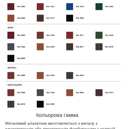
Кольорова гамма
Металевий штахетник виготовляється з металу з
одностороннім або двостороннім фарбуванням у колірній