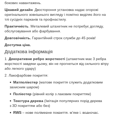
бокових навантажень.
Цікавий дизайн
. Двостороння установка надає огорожі
оригінального зовнішнього вигляду і помітно виділяє його на
тлі сусідніх парканів та профнастилу.
Практичність
. Металевий штахетник не потребує догляду,
обслуговування або фарбування.
Довговічність.
Гарантійний строк служби до 45 років!
Доступна ціна.
Додаткова інформація
1.
Декоративне ребро жорсткості
(штакетник має 3 ребра
жорсткості завдяки цьому, він не прогнеться від сильного вітру
або легкого удару)
2. Лакофарбове покриття:
Матполіестер
(матове покриття служить додатковим
захисним шаром)
Поліестер
(рівний колір з лаковим покриттям)
Текстура дерева
(Імітація популярних порід дерева
з 3D покриттям або без)
RWS
– нове полімерне покриття, м'яке і, водночас,