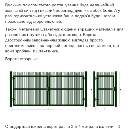
Великим плюсом такого розташування буде незвичайний
зовнішній вигляд і низький перегляд ділянки з обох боків. А у
разі горизонтальної установки Ваше подвір'я буде і зовсім
приховано від сторонніх очей.
Також, металевий штахетник є одним з кращих матеріалів для
розпашних (стутних) або відкатних воріт. Ворота з
двостороннім заповненням живою виглядає просто
приголомшливо і, на перший погляд, навіть і не скажеш, що
вони зроблені зі штакетника.
Ворота створные
Стандартная ширина ворот равна 3,5-4 метра, а калитки – 1