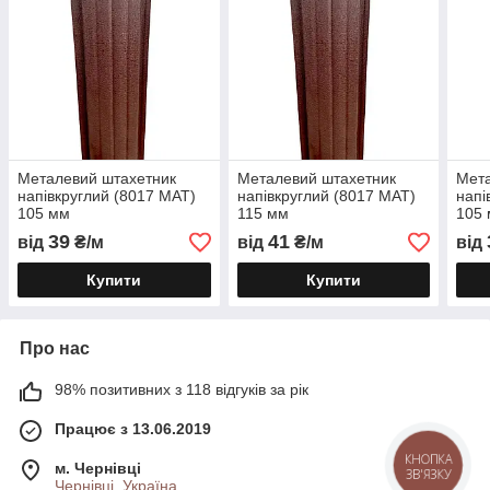
Металевий штахетник
Металевий штахетник
Мета
напівкруглий (8017 МАТ)
напівкруглий (8017 МАТ)
напі
105 мм
115 мм
105
39
41
від
₴/м
від
₴/м
від
Купити
Купити
Про нас
98% позитивних з 118 відгуків за рік
Працює з 13.06.2019
КНОПКА
м. Чернівці
ЗВ'ЯЗКУ
Чернівці, Україна