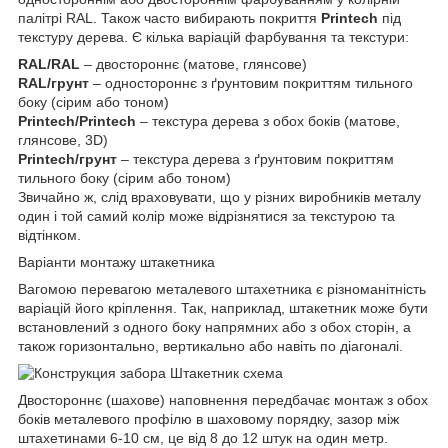
палітрі RAL. Також часто вибирають покриття
Printech
під
текстуру дерева. Є кілька варіацій фарбування та текстури:
RAL/RAL
– двостороннє (матове, глянсове)
RAL/грунт
– одностороннє з ґрунтовим покриттям тильного
боку (сірим або тоном)
Printech/Printech
– текстура дерева з обох боків (матове,
глянсове, 3D)
Printech/грунт
– текстура дерева з ґрунтовим покриттям
тильного боку (сірим або тоном)
Звичайно ж, слід враховувати, що у різних виробників металу
один і той самий колір може відрізнятися за текстурою та
відтінком.
Варіанти монтажу штакетника
Вагомою перевагою металевого штахетника є різноманітність
варіацій його кріплення. Так, наприклад, штакетник може бути
встановлений з одного боку напрямних або з обох сторін, а
також горизонтально, вертикально або навіть по діагоналі.
Двостороннє (шахове) наповнення передбачає монтаж з обох
боків металевого профілю в шаховому порядку, зазор між
штахетинами 6-10 см, це від 8 до 12 штук на один метр.