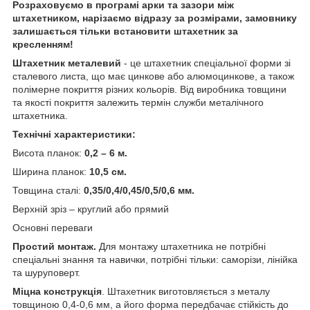
Розраховуємо в програмі арки та зазори між
штахетником, нарізаємо відразу за розмірами, замовнику
залишається тільки встановити штахетник за
кресленням!
Штахетник металевий
- це штахетник спеціальної форми зі
сталевого листа, що має цинкове або алюмоцинкове, а також
полімерне покриття різних кольорів. Від виробника товщини
та якості покриття залежить термін служби металічного
штахетника.
Технічні характеристики:
Висота планок:
0,2 – 6 м.
Ширина планок:
10,5 см.
Товщина сталі:
0,35/0,4/0,45/0,5/0,6 мм.
Верхній зріз – круглий або прямий
Основні переваги
Простий монтаж.
Для монтажу штахетника не потрібні
спеціальні знання та навички, потрібні тільки: саморізи, лінійка
та шуруповерт.
Міцна конструкція
. Штахетник виготовляється з металу
товщиною 0,4-0,6 мм, а його форма передбачає стійкість до