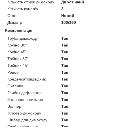
Кількість стінок димоходу
Двостінний
Кількість каналів
3
Стан
Новий
Діаметр
100/160
Комплектація
Труба димоходу
Так
Коліно 90°
Так
Коліно 45°
Так
Трійник 87°
Так
Трійник 45°
Так
Ревізія
Так
Конденсатовідвідник
Так
Окапник
Так
Грибок дефлектор
Так
Закінчення димаря
Так
Волпер
Так
Флюгер димоходу
Так
Шибер для димоходу
Так
Скоба кріпильна
Так