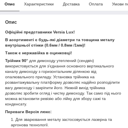
Опис
Характеристики
Доставка
Оплата
Умови п
Опис
Офіційні представники Versia Lux!
В асортименті є будь-які діаметри та товщина металу
внутрішньої стінки (0.6мм / 0.8мм /1мм)!
Також є нержавійка в оцинковці!
Трійник 90°
для димоходу утеплений (сендвіч)
використовується для з'єднання основного вертикального
каналу димоходу з горизонтальним ділянкою від
опалювального приладу. Установка трійника на
розвантажувальну платформу дозволяє надійно розподілити
вагу димоходу і закріпити його. Нижній вихід трійника
дозволяє зробити огляд і чистку димоходу. Так само під нього
можна встановити ревізію або лійку для збору сажі та
конденсату.
Переваги Версія люкс:
Для зварювання металу застосовується лазерна та
аргонова технології.