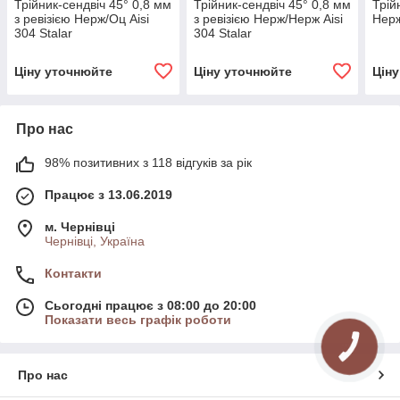
Трійник-сендвіч 45° 0,8 мм
Трійник-сендвіч 45° 0,8 мм
Трій
з ревізією Нерж/Оц Aisi
з ревізією Нерж/Нерж Aisi
Нерж
304 Stalar
304 Stalar
Ціну уточнюйте
Ціну уточнюйте
Цін
Про нас
98% позитивних з 118 відгуків за рік
Працює з 13.06.2019
м. Чернівці
Чернівці, Україна
Контакти
Сьогодні працює з 08:00 до 20:00
Показати весь графік роботи
КНОПКА
ЗВ'ЯЗКУ
Про нас