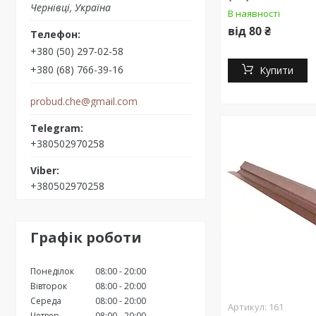
Чернівці, Україна
В наявності
від 80 ₴
+380 (50) 297-02-58
+380 (68) 766-39-16
Купити
probud.che@gmail.com
+380502970258
+380502970258
Графік роботи
Понеділок
08:00
20:00
Вівторок
08:00
20:00
Середа
08:00
20:00
161
Четвер
08:00
20:00