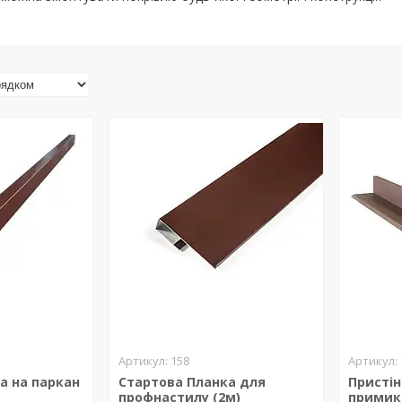
158
а на паркан
Стартова Планка для
Пристін
профнастилу (2м)
примик