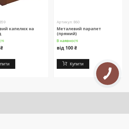
859
860
вий капелюх на
Металевий парапет
д
(прямий)
сті
В наявності
 ₴
від 100 ₴
упити
Купити