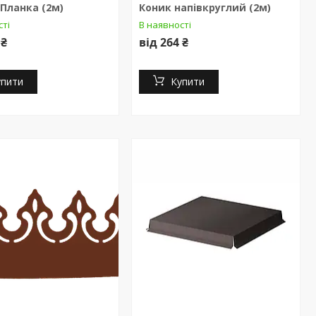
Планка (2м)
Коник напівкруглий (2м)
сті
В наявності
 ₴
від 264 ₴
упити
Купити