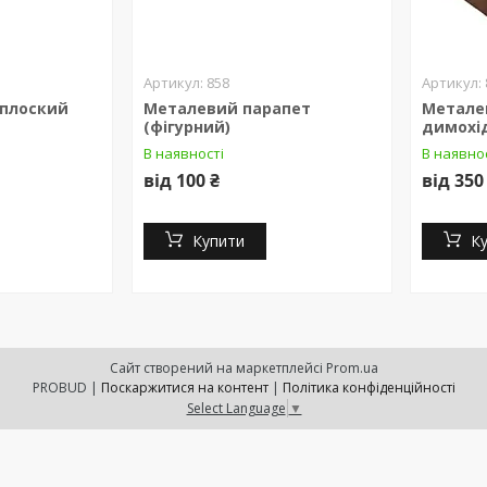
858
пплоский
Металевий парапет
Метале
(фігурний)
димохі
В наявності
В наявно
від 100 ₴
від 350
Купити
К
Сайт створений на маркетплейсі
Prom.ua
PROBUD |
Поскаржитися на контент
|
Політика конфіденційності
Select Language
▼