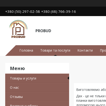
+380 (50) 297-02-58
+380 (68) 766-39-16
PROBUD
Головна
Товари та послуги
Контакти
Про
Товары и услуги
О нас
Виготовляємо абсо
Дах - це не тільки
Отзывы
планки виготовля
допомогою нього м
Возврат и обмен