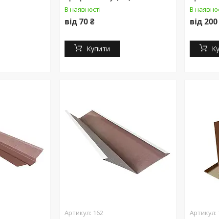
В наявності
В наявно
від 70 ₴
від 200
Купити
К
162