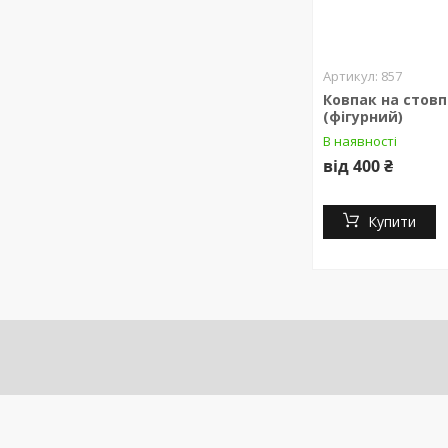
857
Ковпак на стов
(фігурний)
В наявності
від 400 ₴
Купити