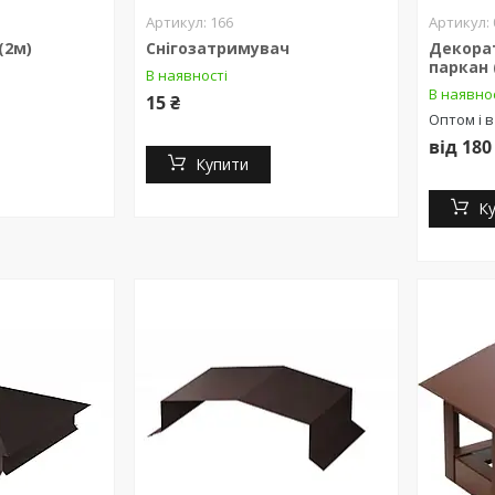
166
(2м)
Снігозатримувач
Декора
паркан 
В наявності
В наявно
15 ₴
Оптом і в
від 180
Купити
К