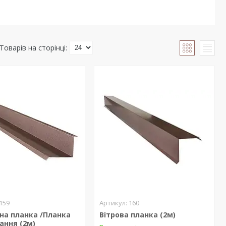
159
160
на планка /Планка
Вітрова планка (2м)
ання (2м)