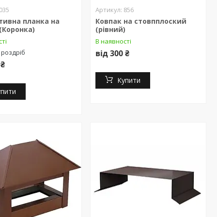
035
856
тивна планка на
Ковпак на стовпплоский
(Коронка)
(рівний)
сті
В наявності
 роздріб
від 300 ₴
 ₴
Купити
упити