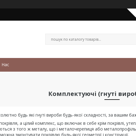
 Нас
Комплектуючі (гнуті виро
лютно будь які гнуті вироби будь-якої складності, за вашим ба
 покрівля, а цілий комплекс, що включає в себе крім покрівлі, уте
ються з того ж металу, що і металочерепиця або металопрофіль
ожна змонтувати покрівлю будь-якої геометрії і конструкції.