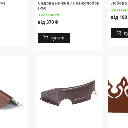
2м)
Єндова нижня / Розжолобок
Лобова 
(2м)
В наявно
В наявності
від 180
від 370 ₴
К
Купити