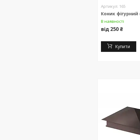
165
Коник фігурний 
В наявності
від 250 ₴
Купити