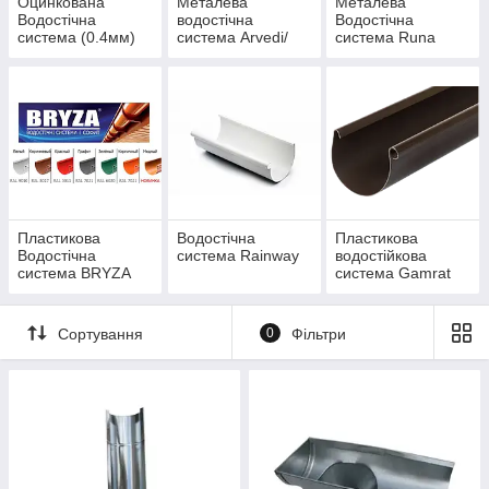
Оцинкована
Металева
Металева
Водостічна
водостічна
Водостічна
система (0.4мм)
система Arvedi/
система Runa
Італія (0.48 мм)
(0,6мм)
Пластикова
Водостічна
Пластикова
Водостічна
система Rainway
водостійкова
система BRYZA
система Gamrat
Сортування
0
Фільтри