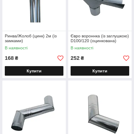
Ринва/Жолоб (цинк) 2м (із
Євро вороннка (із заглушкою)
замками)
D100/120 (оцинкована)
В наявності
В наявності
168
252
₴
₴
Купити
Купити