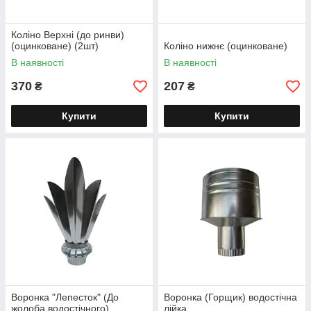
Коліно Верхні (до ринви)
(оцинковане) (2шт)
Коліно нижнє (оцинковане)
В наявності
В наявності
370
207
₴
₴
Купити
Купити
Воронка "Лепесток" (До
Воронка (Горщик) водостічна
жолоба водостічного)
лійка