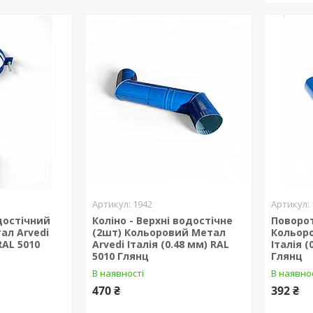
1942
достічний
Коліно - Верхні водостічне
Поворо
ал Arvedi
(2шт) Кольоровий Метал
Кольоро
RAL 5010
Arvedi Італія (0.48 мм) RAL
Італія (
5010 Глянц
Глянц
В наявності
В наявно
470 ₴
392 ₴