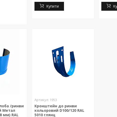
Купити
К
1953
лоба /ринви
Кронштейн до ринви
й Метал
кольоровий D100/120 RAL
48 мм) RAL
5010 глянц