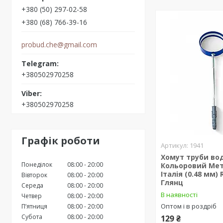
+380 (50) 297-02-58
+380 (68) 766-39-16
probud.che@gmail.com
+380502970258
+380502970258
Графік роботи
1941
Хомут труби во
Понеділок
08:00
20:00
Кольоровий Мет
Італія (0.48 мм) 
Вівторок
08:00
20:00
Глянц
Середа
08:00
20:00
В наявності
Четвер
08:00
20:00
Оптом і в роздріб
Пʼятниця
08:00
20:00
Субота
08:00
20:00
129 ₴