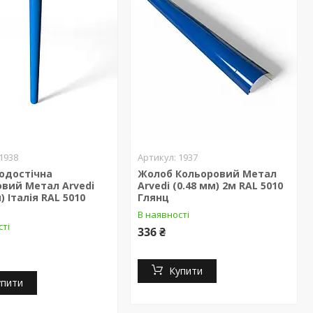
1938
1937
одостічна
Жолоб Кольоровий Метал
вий Метал Arvedi
Arvedі (0.48 мм) 2м RAL 5010
) Італія RAL 5010
Глянц
В наявності
сті
336 ₴
Купити
упити