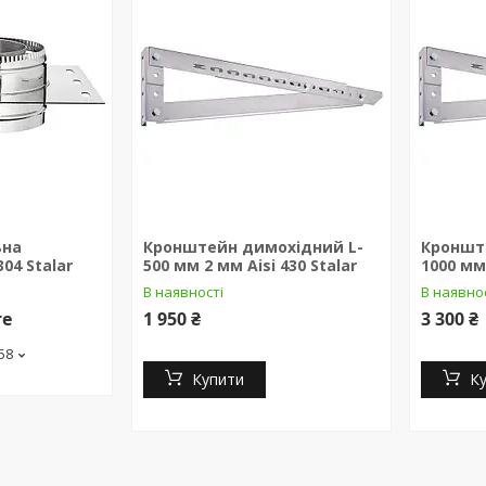
ьна
Кронштейн димохідний L-
Кроншт
04 Stalar
500 мм 2 мм Aisi 430 Stalar
1000 мм 
В наявності
В наявно
те
1 950 ₴
3 300 ₴
-58
Купити
К