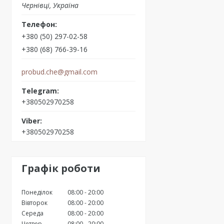
Чернівці, Україна
+380 (50) 297-02-58
+380 (68) 766-39-16
probud.che@gmail.com
+380502970258
+380502970258
Графік роботи
Понеділок
08:00
20:00
Вівторок
08:00
20:00
Середа
08:00
20:00
Четвер
08:00
20:00