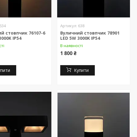
634
638
й стовпчик 76107-6
Вуличний стовпчик 78901
3000K IP54
LED 5W 3000K IP54
сті
В наявності
1 800 ₴
упити
Купити