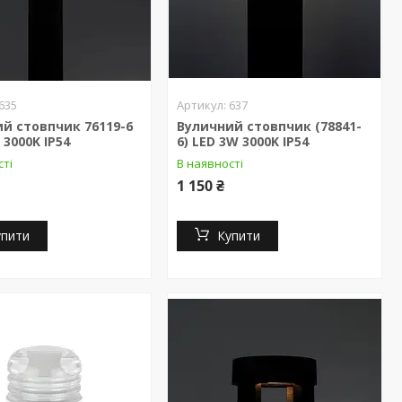
635
637
й стовпчик 76119-6
Вуличний стовпчик (78841-
 3000K IP54
6) LED 3W 3000K IP54
сті
В наявності
1 150 ₴
упити
Купити