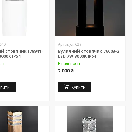
640
629
й стовпчик (78941)
Вуличний стовпчик 76003-2
3000K IP54
LED 7W 3000K IP54
сті
В наявності
2 000 ₴
упити
Купити