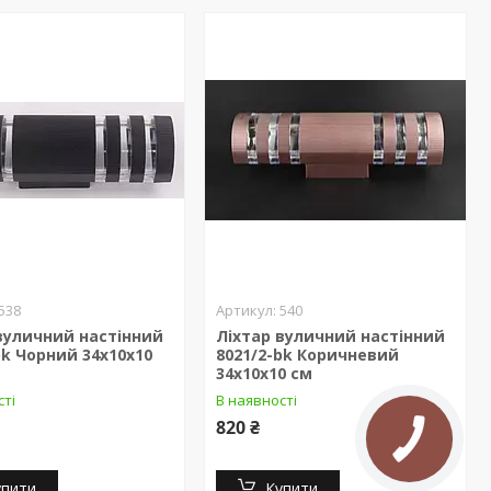
538
540
вуличний настінний
Ліхтар вуличний настінний
bk Чорний 34х10х10
8021/2-bk Коричневий
34х10х10 см
сті
В наявності
820 ₴
упити
Купити