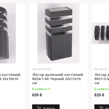
535
й настінний
Ліхтар вуличний настінний
Ліхтар 
й 23х10х10
8024/1-bk Чорний 23х11х10
8021/2-
см
см
В наявності
В наявно
650 ₴
820 ₴
Купити
К