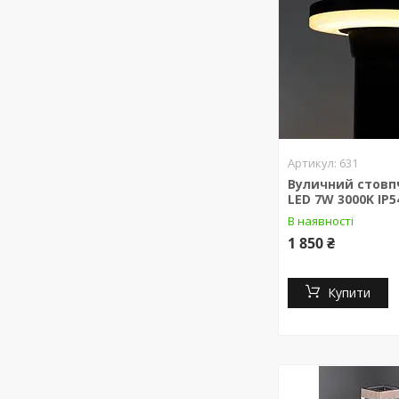
631
Вуличний стовпч
LED 7W 3000K IP5
В наявності
1 850 ₴
Купити