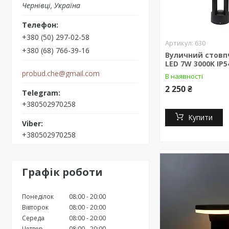
Чернівці, Україна
+380 (50) 297-02-58
630
+380 (68) 766-39-16
Вуличний стовпч
LED 7W 3000K IP5
probud.che@gmail.com
В наявності
2 250 ₴
+380502970258
Купити
+380502970258
Графік роботи
Понеділок
08:00
20:00
Вівторок
08:00
20:00
Середа
08:00
20:00
Четвер
08:00
20:00