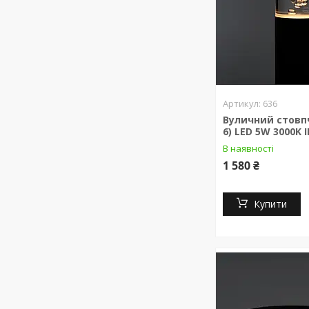
636
Вуличний стовпч
6) LED 5W 3000K 
В наявності
1 580 ₴
Купити