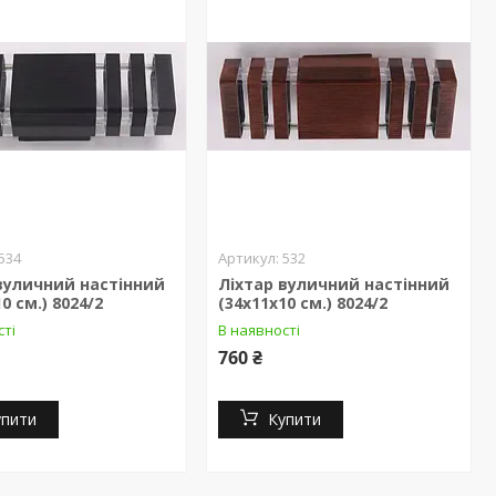
534
532
вуличний настінний
Ліхтар вуличний настінний
0 см.) 8024/2
(34х11х10 см.) 8024/2
сті
В наявності
760 ₴
упити
Купити