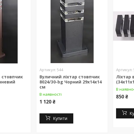
544
р стовпчик
Вуличний ліхтар стовпчик
Ліхтар 
ичневий
8024/30-bg Чорний 29х14х14
(34х11х1
см
В наявно
В наявності
850 ₴
1 120 ₴
К
Купити