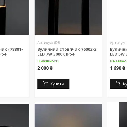
628
ик (78801-
Вуличний стовпчик 76002-2
Вулични
IP54
LED 7W 3000K IP54
LED 5W 
В наявності
В наявно
2 000 ₴
1 690 ₴
Купити
К