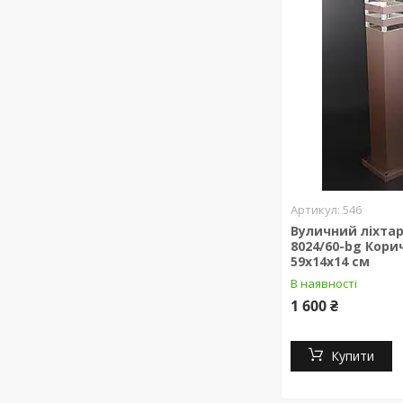
546
Вуличний ліхта
8024/60-bg Кор
59х14х14 см
В наявності
1 600 ₴
Купити