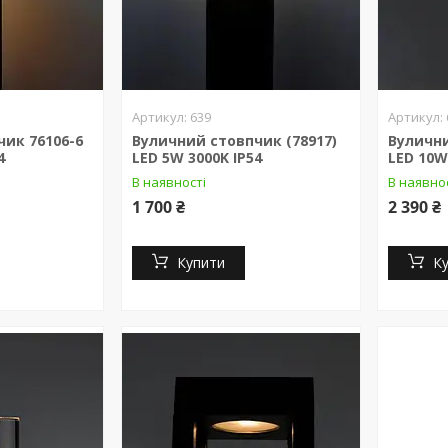
639
ик 76106-6
Вуличний стовпчик (78917)
Вулични
4
LED 5W 3000K IP54
LED 10W
В наявності
В наявно
1 700 ₴
2 390 ₴
Купити
К