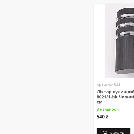
541
Ліхтар вулични
8021/1-bk Чорни
см
В наявності
540 ₴
Купити