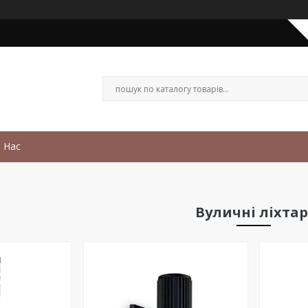
 Нас
Вуличні ліхтар