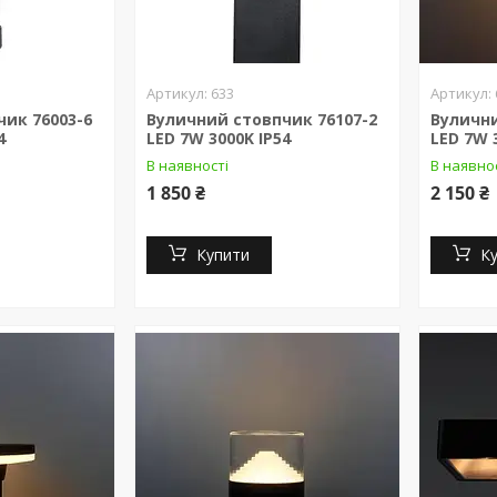
633
ик 76003-6
Вуличний стовпчик 76107-2
Вулични
4
LED 7W 3000K IP54
LED 7W 
В наявності
В наявно
1 850 ₴
2 150 ₴
Купити
К