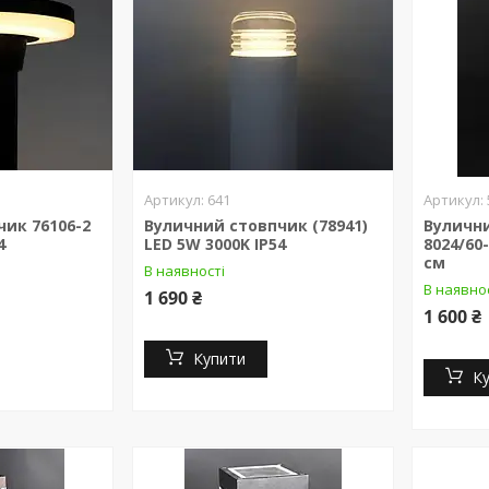
641
ик 76106-2
Вуличний стовпчик (78941)
Вулични
4
LED 5W 3000K IP54
8024/60
см
В наявності
В наявно
1 690 ₴
1 600 ₴
Купити
К