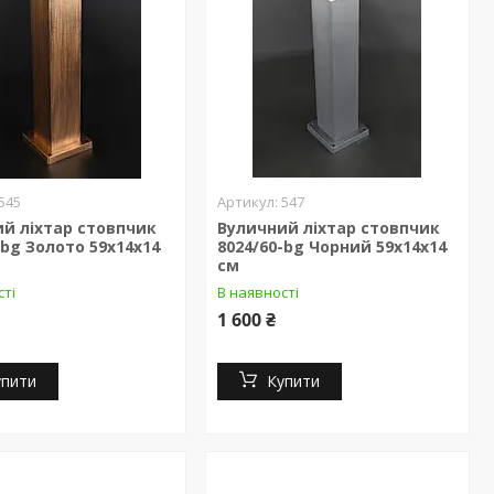
545
547
й ліхтар стовпчик
Вуличний ліхтар стовпчик
-bg Золото 59х14х14
8024/60-bg Чорний 59х14х14
см
сті
В наявності
1 600 ₴
упити
Купити